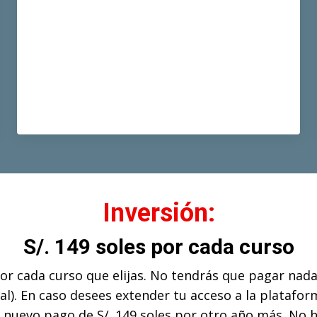
Inversión:
S/. 149 soles por cada curso
por cada curso que elijas. No tendrás que pagar nad
tal). En caso desees extender tu acceso a la platafor
n nuevo pago de S/. 149 soles por otro año más. No 